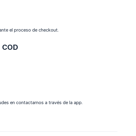
ante el proceso de checkout.
os COD
udes en contactarnos a través de la app.