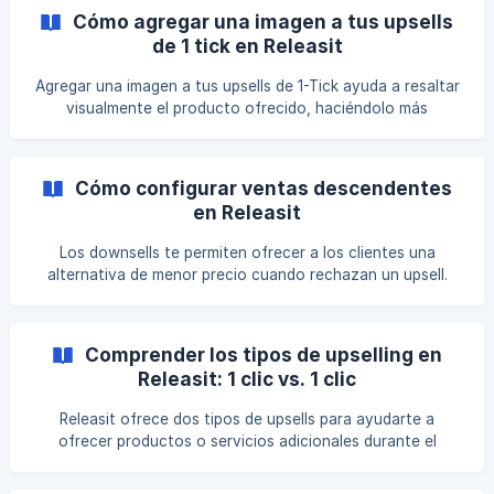
explicandolo? aquí puedes ver una demo de la
Cómo agregar una imagen a tus upsells
actualización y el paso a paso de cómo habilitarla en tu
de 1 tick en Releasit
tienda: Paso 1: Accede al Panel de la Aplicación Abre la
aplicación. Dirígete a la sección Impulsor de Ventas ![]
Agregar una imagen a tus upsells de 1-Tick ayuda a resaltar
(https://storage
visualmente el producto ofrecido, haciéndolo más
atractivo para los clientes. Esta guía te muestra los pasos
para subir e insertar una imagen en tus upsells de 1-Tick en
Releasit. Paso 1: Abre la Página de Archivos en Shopify
Cómo configurar ventas descendentes
Inicia sesión en tu Panel de Administración de Shopify.
en Releasit
Navega a Configuración > Archivos para acceder a tus
imágenes subidas. ![]
Los downsells te permiten ofrecer a los clientes una
(https://storage.crisp.chat/users/helpdesk/website/-/9/5/6/
alternativa de menor precio cuando rechazan un upsell.
Esto puede ayudar a recuperar ventas potencialmente
perdidas al presentar una opción más asequible después de
que un cliente omite un upsell de mayor precio. Importante:
Comprender los tipos de upselling en
Los downsells solo están disponibles cuando el formulario
Releasit: 1 clic vs. 1 clic
COD está configurado en modo Pop-Up. Esta guía te
muestra los pasos para crear y configurar downsells dentro
Releasit ofrece dos tipos de upsells para ayudarte a
de Releasit Sales Booster. Paso 1: Abre
ofrecer productos o servicios adicionales durante el
proceso de pedido. Cada tipo de upsell está diseñado para
un propósito diferente, y saber cuándo usar cada uno te