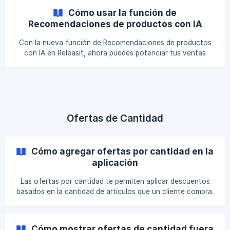
ayudará a aprovechar mejor las funciones de la app. Upsells
Cómo usar la función de
de 1-Click Propósito: Sugerir productos adicionales que
Recomendaciones de productos con IA
sean distintos al que el cliente ya está comprando. Cómo
funcionan: Estos upsells se muestran en una ventana
Con la nueva función de Recomendaciones de productos
emergente a pantalla completa, ya se
con IA en Releasit, ahora puedes potenciar tus ventas
adicionales y aumentar tus ingresos de manera automática.
Esta herramienta utiliza la inteligencia artificial de Shopify
para sugerirte productos altamente relevantes al que
selecciones como principal, lo que incrementa la posibilidad
de conversión en cada upsell. Paso 1 : Dirígete a la sección
de Impulsor de Ventas y haz click en Upsells 1- Click ![]
Ofertas de Cantidad
(https://sto
Cómo agregar ofertas por cantidad en la
aplicación
Las ofertas por cantidad te permiten aplicar descuentos
basados en la cantidad de artículos que un cliente compra.
Esta función incentiva pedidos mayores al ofrecer
descuentos por compras en volumen. Sigue los pasos a
continuación para configurar ofertas basadas en cantidad
Cómo mostrar ofertas de cantidad fuera