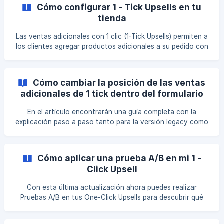
configurarlos y personalizarlos. ¿Qué Son los Upsells de 1-
Cómo configurar 1 - Tick Upsells en tu
Click? Los Upsells de 1-Click te permiten ofrecer productos
tienda
adicionales a los clientes inmediatamente después de
finalizar un pedido. Dado que los datos de pago ya están
Las ventas adicionales con 1 clic (1-Tick Upsells) permiten a
guardados, el cliente puede aceptar la oferta con un
los clientes agregar productos adicionales a su pedido con
un solo clic. Estas ofertas aparecen antes de que se
complete el pedido, lo que permite incluir artículos extra sin
tener que buscarlos manualmente. Esta guía explica cómo
Cómo cambiar la posición de las ventas
crear y configurar las ventas adicionales con 1 clic en la
adicionales de 1 tick dentro del formulario
aplicación. Paso 1: Acceder a la configuración de las ventas
COD
adicionales con 1 clic Para crear una venta adicional con 1
En el artículo encontrarán una guía completa con la
clic, sigue e
explicación paso a paso tanto para la versión legacy como
para la versión nueva del formulario, de manera que puedan
seguir las instrucciones según el tipo de implementación
que estén utilizando: Versión Nueva del Formulario: Versión
Cómo aplicar una prueba A/B en mi 1 -
Legacy del Formulario: Versión Nueva del Formulario: De
Click Upsell
forma predeterminada, las ventas adicionales de 1-Tick
aparecen
Con esta última actualización ahora puedes realizar
Pruebas A/B en tus One-Click Upsells para descubrir qué
versión convierte mejor. **Nota: **Esta función sólo esta
disponible en el plan Unlimited. ¿Prefieres ver un tutorial