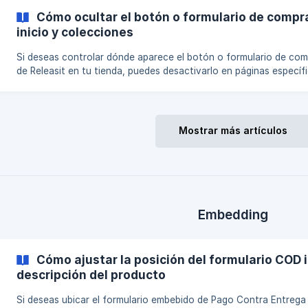
Personalizar el botón de envío te permite ajustar su apariencia p
Cómo ocultar el botón o formulario de compr
inicio y colecciones
Si deseas controlar dónde aparece el botón o formulario de co
de Releasit en tu tienda, puedes desactivarlo en páginas específi
como la página de inicio o las páginas de colecciones. Esta guía
explica cómo ajustar estos ajustes de visibilidad utilizando la se
Configuración e Integraciones en la app. Paso 1: Accede a los Ajustes
de Visibilidad Abre la app Releasit. Navega a la página de Configuración
Mostrar más artículos
e Integraciones. Haz clic en la sección d
Embedding
Cómo ajustar la posición del formulario COD 
descripción del producto
Si deseas ubicar el formulario embebido de Pago Contra Entrega