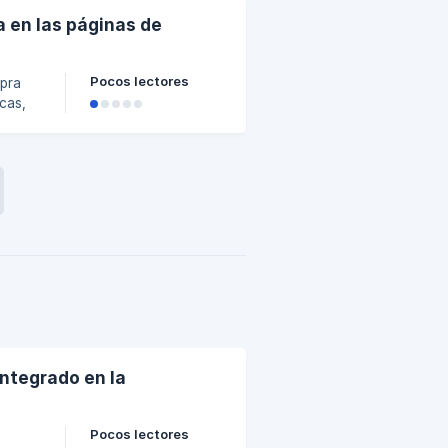
ar
a en las páginas de
Pocos lectores
mpra
cas,
cción
integrado en la
Pocos lectores