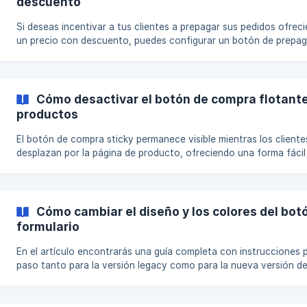
descuento
utilizando los ajustes de Visibilid
Si deseas incentivar a tus clientes a prepagar sus pedidos ofrec
un precio con descuento, puedes configurar un botón de prepa
las páginas de producto. Este método te permite crear un descu
automático para pedidos prepago, mientras mantienes la opción
Pago Contra Entrega (COD) disponible para aquellos clientes qu
prefieran pagar al momento de la entrega. Esta guía te mostrará los
Cómo desactivar el botón de compra flotante
pasos para configurar un botón de prepago con descuento,
productos
personalizar su apariencia y asegurarte de
El botón de compra sticky permanece visible mientras los cliente
desplazan por la página de producto, ofreciendo una forma fácil
completar la compra. Aunque esta función puede mejorar las
conversiones, puedes optar por desactivarla según las preferenc
diseño de tu tienda. Esta guía explica cómo desactivar el botón 
utilizando el Diseñador de Formularios en la app. Paso 1: Accede a los
Cómo cambiar el diseño y los colores del botó
Ajustes del Botón Sticky Abre la app Releasit. Ve a la página del
formulario
En el artículo encontrarás una guía completa con instrucciones 
paso tanto para la versión legacy como para la nueva versión de
formulario, de manera que puedas seguir las indicaciones según e
de implementación que estés utilizando: Nueva Versión del Formulario
Versión Legacy del Formulario Nueva Versión del Formulario