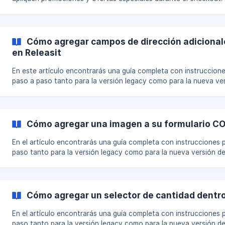
función se integra directamente con el sistema de descuentos d
Shopify, asegurando que se apliquen automáticamente todos lo
descuentos elegibles. Esta guía explica cómo habilitar y configur
códigos de descuento en la sección de Diseñador de Formularios
Cómo agregar campos de dirección adicional
app. Paso 1: Habilitar Códigos de Descuento en el Diseñador de
en Releasit
Formularios Abre
En este artículo encontrarás una guía completa con instruccion
paso a paso tanto para la versión legacy como para la nueva ve
del formulario, de modo que puedas seguir las indicaciones según
tipo de implementación que estés utilizando: Nueva versión del
formulario Versión legacy del formulario Nueva versión del formulario
Si necesitas recopilar detalles adicionales de dirección de tus cli
Cómo agregar una imagen a su formulario CO
como nú
En el artículo encontrarás una guía completa con instrucciones 
paso tanto para la versión legacy como para la nueva versión de
formulario, de manera que puedas seguir las indicaciones según e
de implementación que estés utilizando: Nueva Versión del Formulario
Versión Legacy del Formulario Nueva Versión del Formulario Agregar
una imagen a tu formulario de Pago Contra Entrega (COD) te
Cómo agregar un selector de cantidad dentro
En el artículo encontrarás una guía completa con instrucciones 
paso tanto para la versión legacy como para la nueva versión de