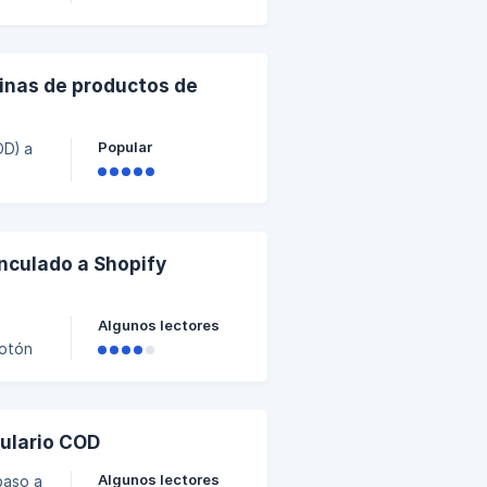
 el
ra
inas de productos de
Popular
OD) a
mite
s.
regar
nculado a Shopify
Algunos lectores
botón
fy.
ulario COD
Algunos lectores
paso a