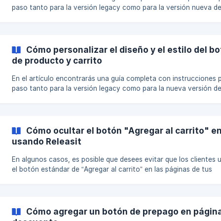
paso tanto para la versión legacy como para la versión nueva de
formulario, de manera que puedan seguir las instrucciones según
tipo de implementación que estén utilizando: Versión Nueva del
Formulario Versión Legacy del Formulario Versión Nueva del Formulario
Agregar un botón de WhatsApp a tu formulario de Pago Contra
Cómo personalizar el diseño y el estilo del b
Entrega (COD) permi
de producto y carrito
En el artículo encontrarás una guía completa con instrucciones 
paso tanto para la versión legacy como para la nueva versión de
formulario, de manera que puedas seguir las indicaciones según e
de implementación que estés utilizando: Nueva Versión del Formulario
Versión Legacy del Formulario Versión Nueva del Formulario El botón
de Pago Contra Entrega (COD) es un elemento esencial del pr
Cómo ocultar el botón "Agregar al carrito" en
usando Releasit
En algunos casos, es posible que desees evitar que los clientes u
el botón estándar de “Agregar al carrito” en las páginas de tus
productos de Shopify, especialmente si quieres dirigir todos los
pedidos a través del formulario de Pago Contra Entrega (COD) d
Releasit. La app de Releasit te permite desactivar este botón
directamente desde su configuración. Este artículo te guiará pa
Cómo agregar un botón de prepago en págin
paso sobre cómo ocultar el botón de Agregar al carrito en tu ti