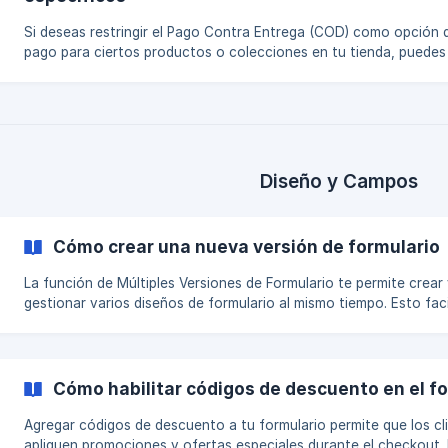
Temas de Shopify Ini
Si deseas restringir el Pago Contra Entrega (COD) como opción 
pago para ciertos productos o colecciones en tu tienda, puedes
hacerlo ajustando los ajustes de visibilidad en la app Releasit C
Form & Upsells. Esta guía explica cómo habilitar esta función y
seleccionar qué productos o colecciones permitirán COD. Paso 1:
Accede a los Ajustes de Visibilidad del Formulario COD Abre la app
Releasit. Navega a la página de Configuración e Integraciones. Ha
en
Diseño y Campos
Cómo crear una nueva versión de formulario
La función de Múltiples Versiones de Formulario te permite crear
gestionar varios diseños de formulario al mismo tiempo. Esto faci
experimentar, optimizar y cambiar entre versiones sin perder
configuraciones anteriores. También puedes vincular diferentes
productos o colecciones a diferentes versiones de formulario,
asegurando que cada artículo en tu tienda muestre el formulario
Cómo habilitar códigos de descuento en el f
mejor se adapte a él. NOTA:** Esta función solo está disponible para
el Unlimited plan. ${yo
Agregar códigos de descuento a tu formulario permite que los cl
apliquen promociones y ofertas especiales durante el checkout.