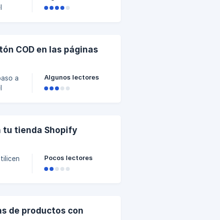
l
 el
otón COD en las páginas
Algunos lectores
paso a
l
l tipo
 tu tienda Shopify
Pocos lectores
tilicen
e
so a
as de productos con
enda