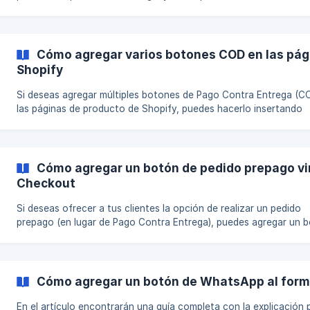
formulario, de manera que puedan seguir las instrucciones según
tipo de implementación que estén utilizando: Versión Nueva del
Formulario Versión Legacy del Formulario Versión Nueva del Formulario
Si deseas ofrecer a tus clientes la opción de completar su comp
Cómo agregar varios botones COD en las pág
usan
Shopify
Si deseas agregar múltiples botones de Pago Contra Entrega (C
las páginas de producto de Shopify, puedes hacerlo insertando
bloques Liquid personalizados en el editor de temas. Esto te per
colocar botones COD en diferentes posiciones de la página de
producto, mejorando su visibilidad y accesibilidad para los cliente
Esta guía proporciona instrucciones paso a paso sobre cómo ag
Cómo agregar un botón de pedido prepago vi
múltiples botones COD a tus páginas de producto. Paso 1: Abre el
Checkout
Editor de Temas en Shopify 1
Si deseas ofrecer a tus clientes la opción de realizar un pedido
prepago (en lugar de Pago Contra Entrega), puedes agregar un 
en tu formulario que los dirija directamente al checkout de Shopi
Agrega un Botón de Pedido Prepago al Formulario Para configurar
esto, sigue este tutorial paso a paso: 👉 Cómo Agregar un Botón de
Checkout de Shopify al Formulario COD
Cómo agregar un botón de WhatsApp al form
En el artículo encontrarán una guía completa con la explicación 