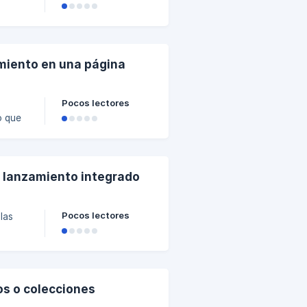
sto te
e la
miento en una página
Pocos lectores
o que
seño de
e lanzamiento integrado
so
Pocos lectores
las
de
bicarlo
ido de
os o colecciones