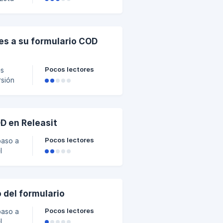
e
s
ar los
 de la
es a su formulario COD
Pocos lectores
es
rsión
 el
entes,
D en Releasit
Pocos lectores
paso a
l
l tipo
 del formulario
Pocos lectores
paso a
l