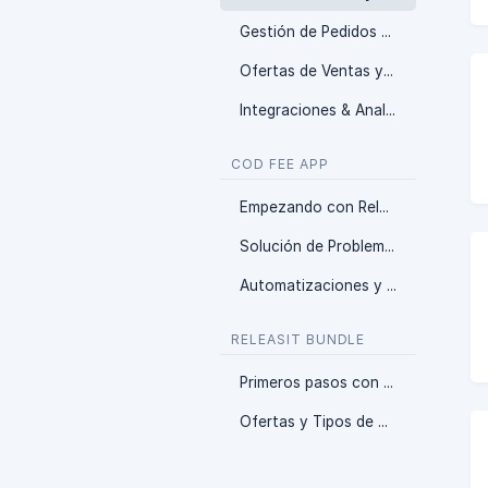
Gestión de Pedidos y Prevención de Fraude
Ofertas de Ventas y Upsells
Integraciones & Analítica
COD FEE APP
Empezando con Releasit COD Fee & Partial payments
Solución de Problemas y Limitaciones
Automatizaciones y Reglas de Visualización
RELEASIT BUNDLE
Primeros pasos con Releasit Bundles
Ofertas y Tipos de Oferta