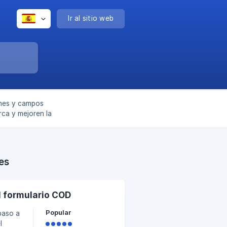
Ir al sitio web
ones y campos
rca y mejoren la
es
l formulario COD
Popular
paso a
l