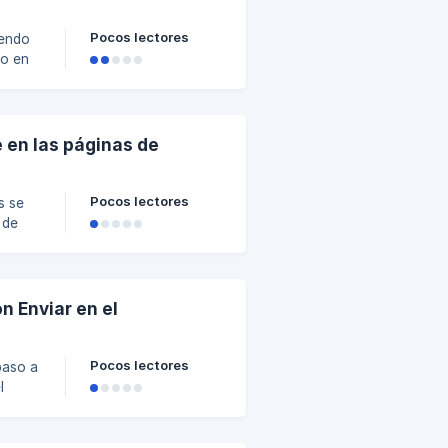
Pocos lectores
iendo
go en
ento
 de
e
 en las páginas de
Pocos lectores
s se
 de
ias de
sticky
n Enviar en el
Pocos lectores
paso a
l
l tipo