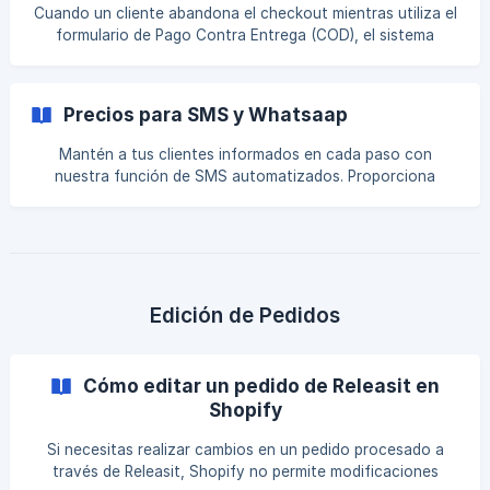
Llamar al Cliente (Método Más Efectivo) Ideal para: Pedidos
Cuando un cliente abandona el checkout mientras utiliza el
de alto valor o mercados donde las
formulario de Pago Contra Entrega (COD), el sistema
registra el pedido de manera diferente a los checkouts
abandonados estándar de Shopify. Esta guía explica cómo
se gestionan los pedidos abandonados y dónde
Precios para SMS y Whatsaap
encontrarlos en Shopify. ¿Por Qué se Crean Pedidos
Abandonados como Pedidos Borrador? Shopify no permite
Mantén a tus clientes informados en cada paso con
que aplicaciones de terceros creen checkouts
nuestra función de SMS automatizados. Proporciona
abandonados directamente. En cambio, los pedidos
actualizaciones oportunas y coherentes con la marca que
abandonados a través del for
generan confianza y reducen las consultas de soporte.
Detalles de Precios ✓ Económico: Solo se te cobra por los
mensajes que han sido correctamente encolados por el
operador ✓ Entrega Confiable: Utilizamos números de
teléfono premium para asegurar una comunicación rápida y
Edición de Pedidos
sin spam. ✓ Precios Transparentes: Tarifas co
Cómo editar un pedido de Releasit en
Shopify
Si necesitas realizar cambios en un pedido procesado a
través de Releasit, Shopify no permite modificaciones