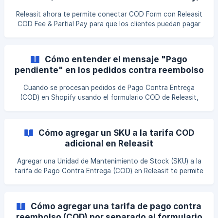
Releasit ahora te permite conectar COD Form con Releasit
COD Fee & Partial Pay para que los clientes puedan pagar
un depósito antes de completar el checkout. Cuando está
habilitado, el popup de Pago Parcial aparecerá cuando los
clientes hagan clic en el botón de Shopify Checkout
Cómo entender el mensaje "Pago
(Prepago) dentro de tu COD Form. Sigue esta guía para
pendiente" en los pedidos contra reembolso
habilitar y configurar la integración. Paso 1 – Abre Releasit
en Shopify
COD Fee & Partial Pay Primero, abre la
Cuando se procesan pedidos de Pago Contra Entrega
(COD) en Shopify usando el formulario COD de Releasit,
puede que veas un mensaje de "Pago Pendiente" en los
pedidos. Este mensaje, que podría parecer preocupante, es
simplemente una etiqueta informativa añadida por Shopify
Cómo agregar un SKU a la tarifa COD
para los pedidos COD realizados fuera del proceso de
adicional en Releasit
checkout estándar de Shopify. ¿Por Qué Aparece "Pago
Pendiente" en los Pedidos COD? El sistema de Shopify está
Agregar una Unidad de Mantenimiento de Stock (SKU) a la
diseñado para rastrear los pagos efectuados a través de s
tarifa de Pago Contra Entrega (COD) en Releasit te permite
rastrearla como un producto separado en Shopify. Esto es
útil para la contabilidad, la generación de reportes y para
asegurarte de que la tarifa COD se registre correctamente
Cómo agregar una tarifa de pago contra
en el sistema de tu tienda. Esta guía te explica paso a paso
reembolso (COD) por separado al formulario