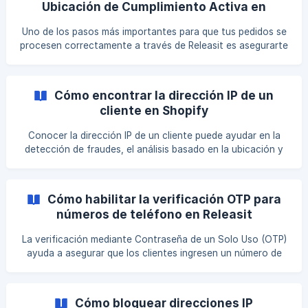
Ubicación de Cumplimiento Activa en
la tienda funcione correctamente. Para que el producto
Shopify
esté disponible, necesitas asignarlo a una ubicación de
Uno de los pasos más importantes para que tus pedidos se
cumplimiento. Cuando actualices el inventario en los
procesen correctamente a través de Releasit es asegurarte
detalles del pro
de que tu tienda tenga al menos una ubicación de
cumplimiento activa configurada en Shopify. Sin este
ajuste, el sistema podría no cargar los datos
Cómo encontrar la dirección IP de un
correctamente, lo que puede provocar errores como carga
cliente en Shopify
infinita al procesar pedidos. Cómo Asegurarte de Tener una
Ubicación de Cumplimiento Activa en Shopify Accede a la
Conocer la dirección IP de un cliente puede ayudar en la
Configur
detección de fraudes, el análisis basado en la ubicación y
la solución de problemas en los pedidos. Shopify registra la
dirección IP de cada pedido, incluidos aquellos realizados a
través del formulario COD de Releasit. Esta guía te muestra
Cómo habilitar la verificación OTP para
cómo localizar la dirección IP de un cliente en un pedido de
números de teléfono en Releasit
Shopify. Paso 1: Abre el Pedido en Shopify Inicia sesión en
tu Panel de Administración de Shopify. Navega a Pedidos.
La verificación mediante Contraseña de un Solo Uso (OTP)
ayuda a asegurar que los clientes ingresen un número de
teléfono válido antes de completar su pedido. Esto
previene que se envíen números falsos o incorrectos,
reduciendo las entregas fallidas y los pedidos fraudulentos.
Cómo bloquear direcciones IP