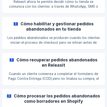
Releasit ahora te permite decidir cómo tu tienda se
comunica con los clientes: a través de WhatsApp, SMS o
ambos. Puedes elegir tu canal preferido y configurar reglas
de respaldo para asegurarte de que cada mensaje llegue a
tus clientes. Habilita y personaliza la entrega de mensajes
Cómo habilitar y gestionar pedidos
vía Whatsaap o SMS Sigue esta guía para habilitar y
abandonados en tu tienda
personalizar tus preferencias de mensajería. Paso 1 – Abre
tu aplicación Ve a la sección **Configuración e I
Los pedidos abandonados se producen cuando los clientes
inician el proceso de checkout pero se retiran antes de
completar su compra. Con la función de pedidos
abandonados, puedes rastrear estas ventas potenciales y
hacer seguimiento a los clientes que han proporcionado
Cómo recuperar pedidos abandonados
sus datos de contacto. Esta guía explica cómo habilitar los
en Releasit
pedidos abandonados y dónde encontrarlos en Shopify. 🎥
¿Prefieres un video? Mira el tutorial paso a paso: ${yout
Cuando un cliente comienza a completar el formulario de
Pago Contra Entrega (COD) pero no finaliza su compra, el
pedido se considera abandonado. Recuperar estos pedidos
puede aumentar las conversiones y ayudarte a reactivar a
potenciales clientes. Releasit ofrece múltiples métodos
Cómo procesar los pedidos abandonados
para recuperar pedidos abandonados. Esta guía explica las
como borradores en Shopify
opciones disponibles y cómo implementarlas. Opción 1: