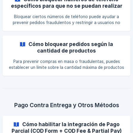
un período determinado. Esta guía explica cómo configurar
específicos para que no se puedan realizar
estas restricciones utilizando los ajustes de Prevención de
pedidos
Fraude en Releasit. Paso 1: Accede a los Ajustes de Bloqueo
Bloquear ciertos números de teléfono puede ayudar a
de Usuarios Abre la ap
prevenir pedidos fraudulentos y restringir a usuarios no
deseados de realizar compras en tu tienda. Esta guía
explica cómo bloquear números de teléfono utilizando los
ajustes de Prevención de Fraude en Releasit. Paso 1:
Cómo bloquear pedidos según la
Accede a los Ajustes de Bloqueo de Números de Teléfono
cantidad de productos
Abre la app Releasit. Navega a la sección de Prevención de
Fraude. Haz clic en Bloqueo de Usuarios para gestionar las
Para prevenir compras en masa o fraudulentas, puedes
restricciones de
establecer un límite sobre la cantidad máxima de productos
que un cliente puede pedir a través del formulario. Esta
guía explica cómo configurar restricciones basadas en la
cantidad utilizando los ajustes de Prevención de Fraude en
Releasit. Paso 1: Accede a los Ajustes de Bloqueo de
Usuarios para la Cantidad de Pedidos Abre la app Releasit.
Navega a la sección de Prevención de Fraude. Haz clic en
Pago Contra Entrega y Otros Métodos
**Bloqueo d
Cómo habilitar la integración de Pago
Parcial (COD Form + COD Fee & Partial Pay)