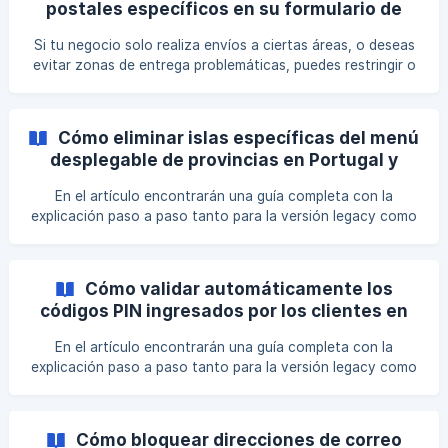
postales específicos en su formulario de
autorización
Si tu negocio solo realiza envíos a ciertas áreas, o deseas
evitar zonas de entrega problemáticas, puedes restringir o
permitir códigos postales específicos (también conocidos
como ZIP codes o pincodes) en tu formulario COD de
Releasit. Esta función te ayuda a controlar dónde está
Cómo eliminar islas específicas del menú
disponible tu servicio de Pago Contra Entrega (COD). Esta
desplegable de provincias en Portugal y
guía te mostrará cómo configurarlo. Paso 1: Accede a la
España
Página de Prevención de Fraude Ve a tu Panel de
En el artículo encontrarán una guía completa con la
Administración de Shopify. Abre la
explicación paso a paso tanto para la versión legacy como
para la versión nueva del formulario, de manera que puedan
seguir las instrucciones según el tipo de implementación
que estén utilizando: Versión Nueva del Formulario: Versión
Cómo validar automáticamente los
Legacy del Formulario: Versión Nueva del Formulario: Esta
códigos PIN ingresados ​​por los clientes en
guía explica cómo excluir las islas portuguesas y española
Releasit (India)
En el artículo encontrarán una guía completa con la
explicación paso a paso tanto para la versión legacy como
para la versión nueva del formulario, de manera que puedan
seguir las instrucciones según el tipo de implementación
que estén utilizando: Versión Nueva del Formulario: Versión
Cómo bloquear direcciones de correo
Legacy: Versión Nueva del Formulario: Para las empresas