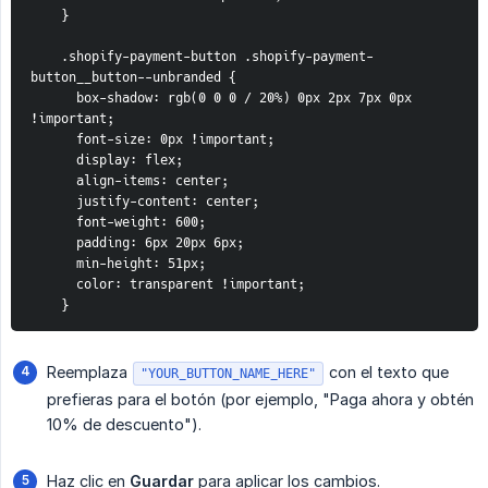
    }
    .shopify-payment-button .shopify-payment-
button__button--unbranded {
      box-shadow: rgb(0 0 0 / 20%) 0px 2px 7px 0px 
!important;
      font-size: 0px !important;
      display: flex;
      align-items: center;
      justify-content: center;
      font-weight: 600;
      padding: 6px 20px 6px;
      min-height: 51px;
      color: transparent !important;
    }
Reemplaza
con el texto que
"YOUR_BUTTON_NAME_HERE"
prefieras para el botón (por ejemplo, "Paga ahora y obtén
10% de descuento").
Haz clic en
Guardar
para aplicar los cambios.