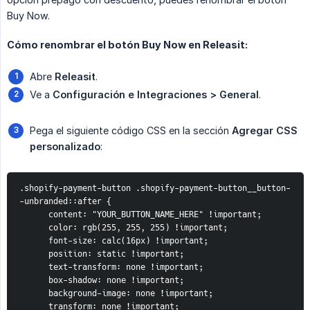
Buy Now.
Cómo renombrar el botón Buy Now en Releasit:
Abre
Releasit
.
Ve a
Configuración e Integraciones > General
.
Pega el siguiente código CSS en la sección
Agregar CSS 
personalizado
:
.shopify-payment-button .shopify-payment-button__button-
-unbranded::after {
      content: "YOUR_BUTTON_NAME_HERE" !important;
      color: rgb(255, 255, 255) !important;
      font-size: calc(16px) !important;
      position: static !important;
      text-transform: none !important;
      box-shadow: none !important;
      background-image: none !important;
      transform: none !important;